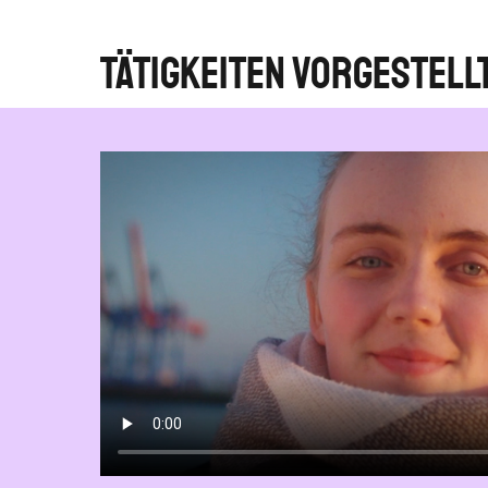
Tätigkeiten vorgestell
hon immer
stivals,
afür. Zu
ochschulen