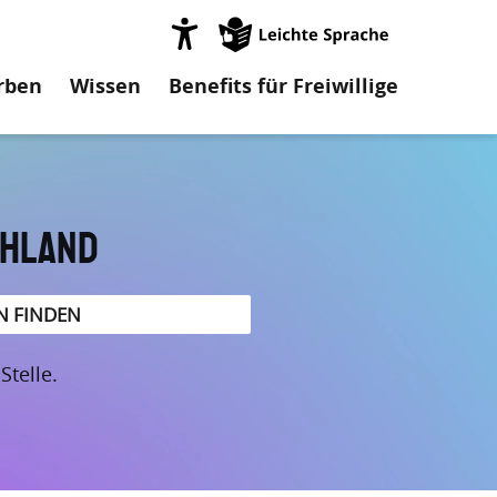
on
rben
Wissen
Benefits für Freiwillige
chland
telle.