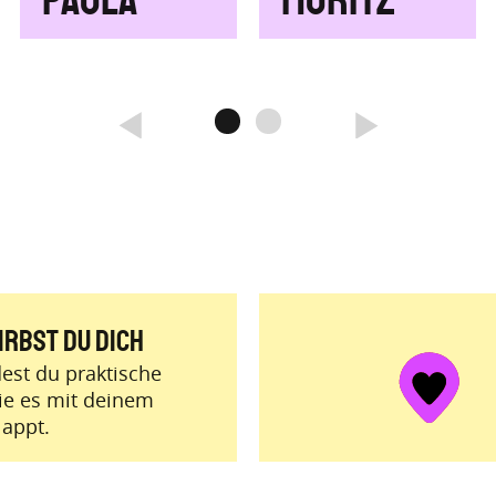
Paula
Moritz
prev
next
irbst du dich
dest du praktische
ie es mit deinem
lappt.