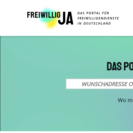
Direkt
zum
Inhalt
Das P
Wo mö