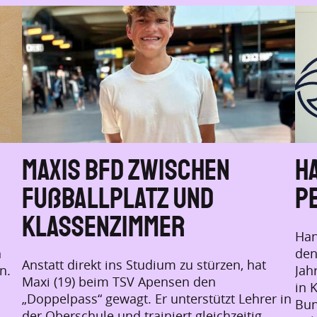
Maxis BFD zwischen
Ha
Fußballplatz und
P
Klassenzimmer
Han
n
den
Anstatt direkt ins Studium zu stürzen, hat
n.
Jah
Maxi (19) beim TSV Apensen den
in 
„Doppelpass“ gewagt. Er unterstützt Lehrer in
Bun
der Oberschule und trainiert gleichzeitig