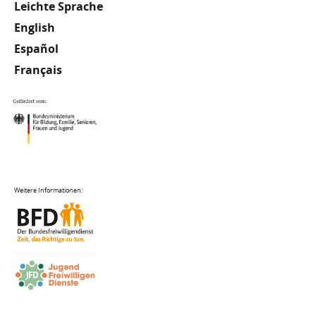
Meta
Leichte Sprache
English
Footer
Español
Français