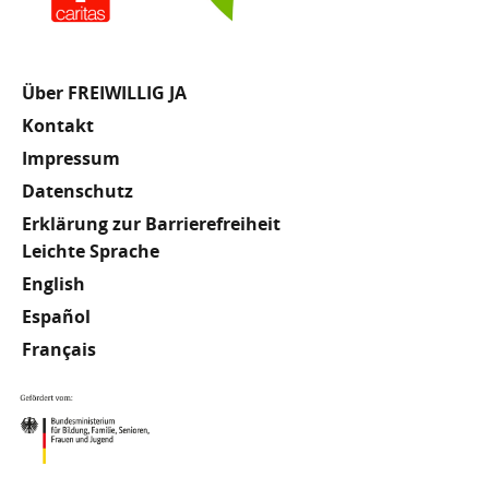
Fußzeile
Über FREIWILLIG JA
Kontakt
Impressum
Datenschutz
Erklärung zur Barrierefreiheit
Meta
Leichte Sprache
English
Footer
Español
Français