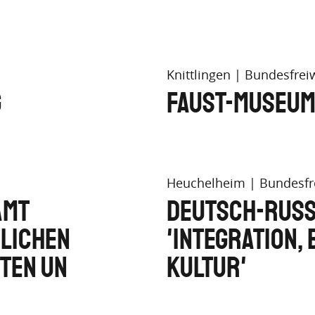
Knittlingen
Bundesfreiw
g
Faust-Museum
Heuchelheim
Bundesfre
amt
Deutsch-Russ
lichen
'Integration, 
ten un
Kultur'