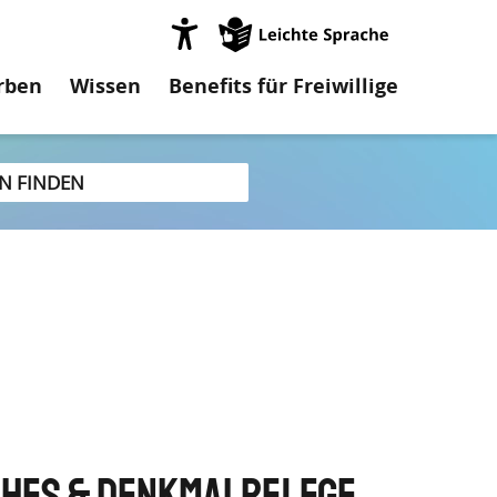
on
rben
Wissen
Benefits für Freiwillige
hes & Denkmalpflege