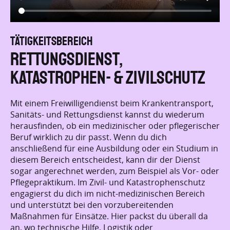
TÄ
TÄTIGKEITSBEREICH
M
Sport
We
Bei diesem Freiwilligendienst kannst du dein Interesse
t,
Me
für Sport mit sozialem Engagement verbinden. Bei
ar
einem Dienst in der sportlichen Jugendarbeit betreust
her
Ei
du vorwiegend Kinder und Jugendliche. Außerdem
mi
bekommst du auch Einblicke in die pädagogische
 in
se
Arbeit.
der