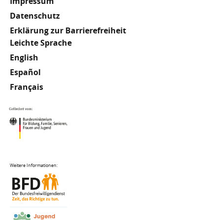
Impressum
Datenschutz
Erklärung zur Barrierefreiheit
Meta
Leichte Sprache
English
Footer
Español
Français