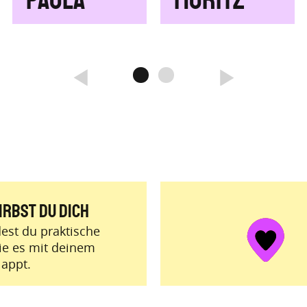
Paula
Moritz
prev
next
irbst du dich
dest du praktische
ie es mit deinem
lappt.