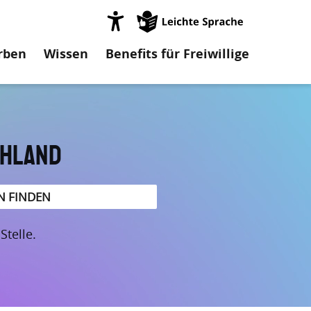
on
rben
Wissen
Benefits für Freiwillige
chland
telle.