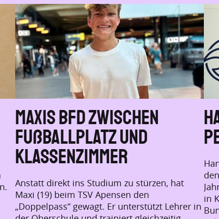
Maxis BFD zwischen
Ha
Fußballplatz und
P
Klassenzimmer
Han
n
den
Anstatt direkt ins Studium zu stürzen, hat
n.
Jah
Maxi (19) beim TSV Apensen den
in 
„Doppelpass“ gewagt. Er unterstützt Lehrer in
Bun
der Oberschule und trainiert gleichzeitig