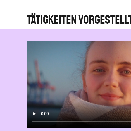
Tätigkeiten vorgestell
hon immer
stivals,
afür. Zu
ochschulen