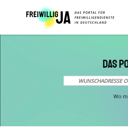
Direkt
zum
Inhalt
Das P
Wo mö