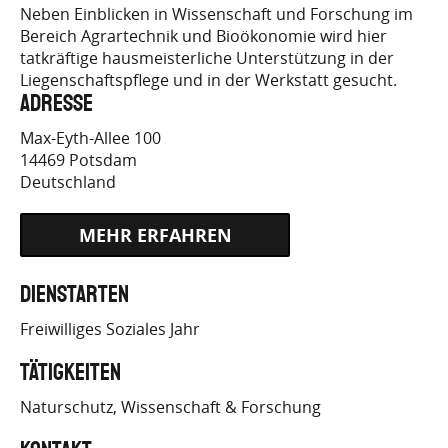
Neben Einblicken in Wissenschaft und Forschung im
Bereich Agrartechnik und Bioökonomie wird hier
FREIWILLIGENDIENSTE.DE/JOB/4955
tatkräftige hausmeisterliche Unterstützung in der
Liegenschaftspflege und in der Werkstatt gesucht.
Adresse
Max-Eyth-Allee 100
14469
Potsdam
Deutschland
HTTPS://IB-
Dienstarten
FREIWILLIGENDIENSTE.DE/JOB/4955
Freiwilliges Soziales Jahr
Tätigkeiten
Naturschutz
Wissenschaft & Forschung