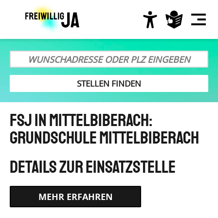
Direkt
zum
Inhalt
Hauptnavigation
FSJ in Mittelbiberach:
Grundschule Mittelbiberach
HTTPS://IB-