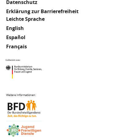
Datenschutz
Erklärung zur Barrierefreiheit
Meta
Leichte Sprache
English
Footer
Español
Français