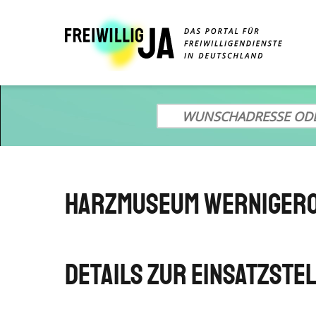
Direkt
zum
Inhalt
Harzmuseum Wernigero