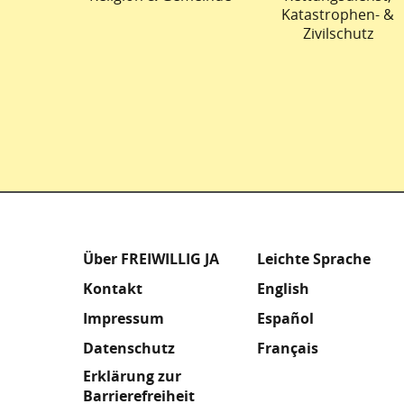
Katastrophen- &
Zivilschutz
Fußzeile
Meta
Über FREIWILLIG JA
Leichte Sprache
Kontakt
English
Footer
Impressum
Español
Datenschutz
Français
Erklärung zur
Barrierefreiheit