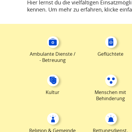
Hier lernst du die vielfältigen Einsatzmögl
kennen. Um mehr zu erfahren, klicke einfa
Ambulante Dienste /
Geflüchtete
- Betreuung
Kultur
Menschen mit
Behinderung
Religion & Gemeinde
Rettungsdienst,