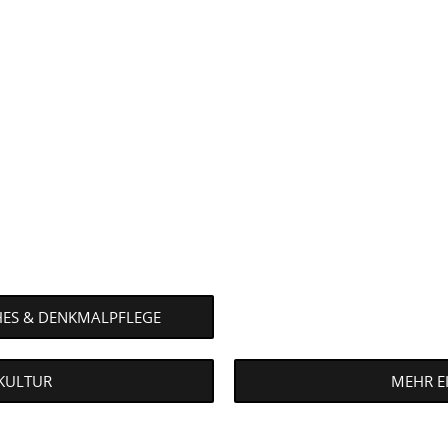
NST.DE/BUNDESFREIWILLIGENDIENST/PLATZ-
HES & DENKMALPFLEGE
 KULTUR
MEHR E