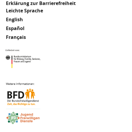
Erklärung zur Barrierefreiheit
Meta
Leichte Sprache
English
Footer
Español
Français