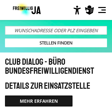
Direkt
zum
Inhalt
Hauptnavigation
Club Dialog - Büro
Bundesfreiwilligendienst
HTTPS://WWW.BUNDESFREIWILLIGENDIENST.DE/