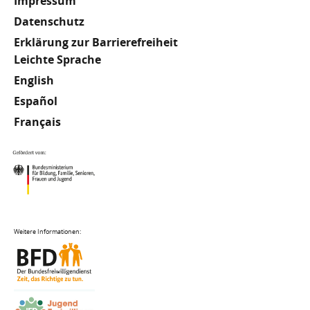
Impressum
Datenschutz
Erklärung zur Barrierefreiheit
Meta
Leichte Sprache
English
Footer
Español
Français