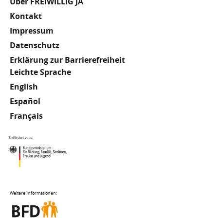
Fußzeile
Über FREIWILLIG JA
Kontakt
Impressum
Datenschutz
Erklärung zur Barrierefreiheit
Meta
Leichte Sprache
English
Footer
Español
Français