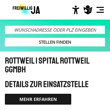
Direkt
zum
Inhalt
Hauptnavigation
Rottweil | Spital Rottweil
gGmbH
HTTPS://ICH-WILL-