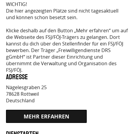
WICHTIG!
Die hier angezeigten Plätze sind nicht tagesaktuell
FSJ.DE/BEWIRB-DICH/FREIE-
und können schon besetzt sein.
STELLEN-SUCHEN
Klicke deshalb auf den Button „Mehr erfahren“ um auf
die Webseite des FSJ/FÖJ-Trägers zu gelangen. Dort
kannst du dich über den Stellenfinder für ein FSJ/FÖJ
bewerben. Der Träger „Freiwilligendienste DRS
gGmbH“ ist Partner dieser Einrichtung und
übernimmt die Verwaltung und Organisation des
FSJ/FÖJ.
Adresse
Nägelesgraben 25
78628
Rottweil
Deutschland
HTTPS://ICH-WILL-