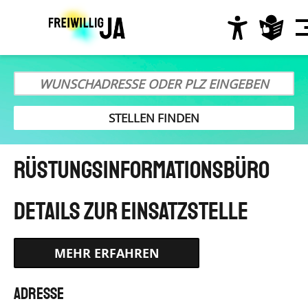
Direkt
zum
Inhalt
Hauptnavigation
RüstungsInformationsBüro
HTTPS://WWW.BUNDESFREIWILLIGENDIENST.DE/
Adresse