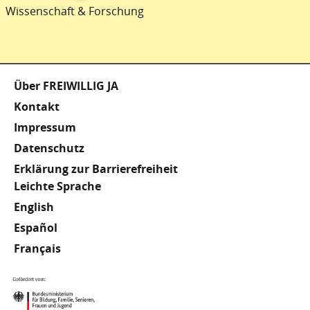
Wissenschaft & Forschung
Fußzeile
Über FREIWILLIG JA
Kontakt
Impressum
Datenschutz
Erklärung zur Barrierefreiheit
Meta
Leichte Sprache
English
Footer
Español
Français