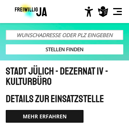
Direkt
zum
Inhalt
Hauptnavigation
Stadt Jülich - Dezernat IV -
Kulturbüro
HTTPS://WWW.BUNDESFREIWILLIGENDIENST.DE/