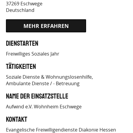
37269
Eschwege
Deutschland
HTTPS://WWW.EIN-JAHR-
Dienstarten
FREIWILLIG.DE/STELLEN/AUFWIND-
Freiwilliges Soziales Jahr
EV-WOHNHEIM-
Tätigkeiten
ESCHWEGE/524288
Soziale Dienste & Wohnungslosenhilfe
Ambulante Dienste / - Betreuung
Name der Einsatzstelle
Aufwind e.V. Wohnheim Eschwege
Kontakt
Evangelische Freiwilligendienste Diakonie Hessen