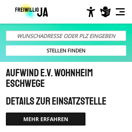
Direkt
zum
Inhalt
Hauptnavigation
Aufwind e.V. Wohnheim
Eschwege
HTTPS://WWW.EIN-JAHR-