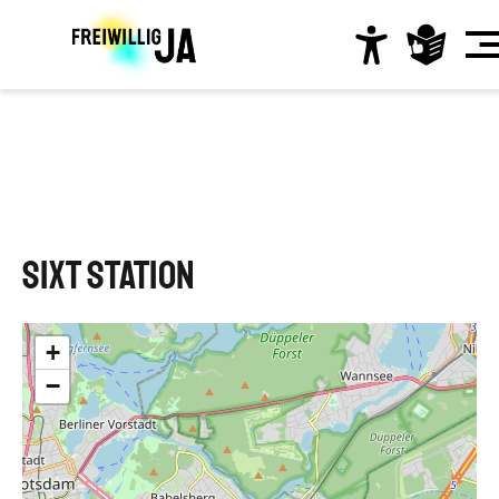
Direkt
zum
Inhalt
Hauptnavigation
SIXT Station
+
−