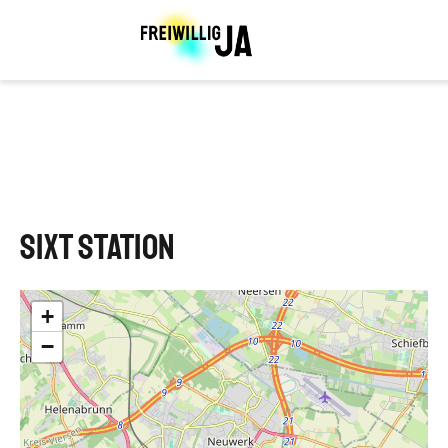
Direkt
zum
Inhalt
Hauptnavigation
SIXT Station
+
−