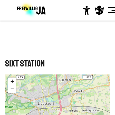
Direkt
zum
Inhalt
Hauptnavigation
SIXT Station
+
−