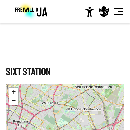
Direkt
zum
Inhalt
Hauptnavigation
SIXT Station
+
−