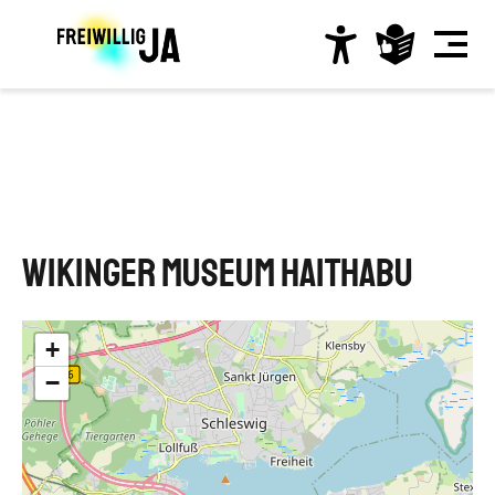
Direkt
zum
Inhalt
Hauptnavigation
Wikinger Museum Haithabu
+
−