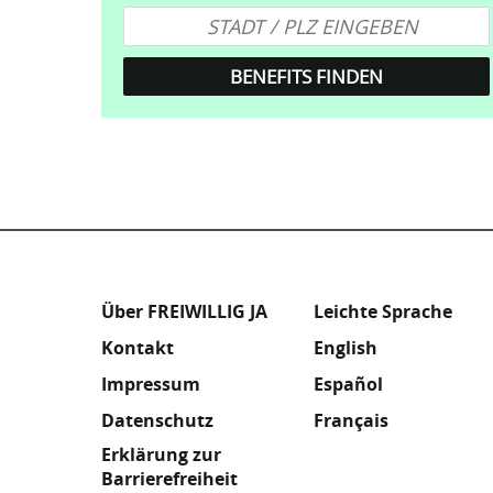
Fußzeile
Meta
Über FREIWILLIG JA
Leichte Sprache
Kontakt
English
Footer
Impressum
Español
Datenschutz
Français
Erklärung zur
Barrierefreiheit