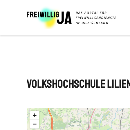
Direkt
zum
Inhalt
Volkshochschule Lilie
+
−