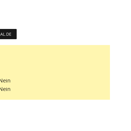
HAL.DE
Nein
Nein