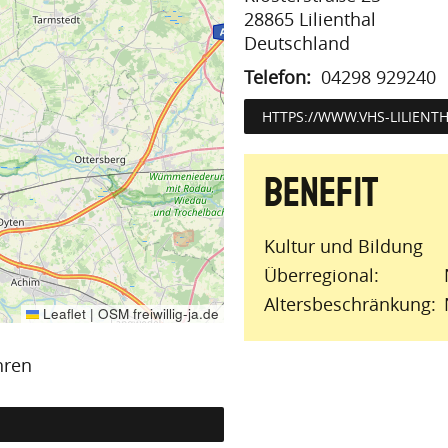
28865
Lilienthal
Deutschland
Telefon
04298 929240
HTTPS://WWW.VHS-LILIENT
Kultur und Bildung
Überregional
Altersbeschränkung
Leaflet
|
OSM freiwillig-ja.de
hren