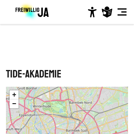
Direkt
zum
Inhalt
Hauptnavigation
TIDE-Akademie
+
−