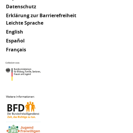
Datenschutz
Erklärung zur Barrierefreiheit
Meta
Leichte Sprache
English
Footer
Español
Français