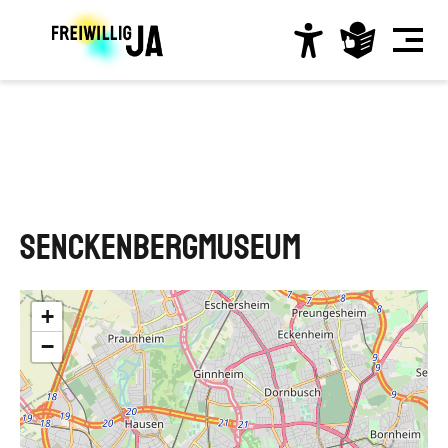
Direkt
zum
Inhalt
Hauptnavigation
Senckenbergmuseum
+
−