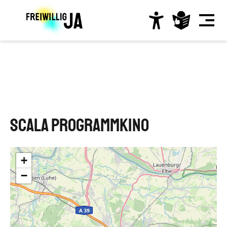
Direkt
zum
Inhalt
Hauptnavigation
SCALA Programmkino
+
−