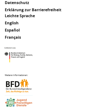
Datenschutz
Erklärung zur Barrierefreiheit
Meta
Leichte Sprache
English
Footer
Español
Français