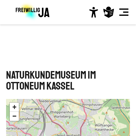
Direkt
zum
Inhalt
Hauptnavigation
Naturkundemuseum im
Ottoneum Kassel
+
−