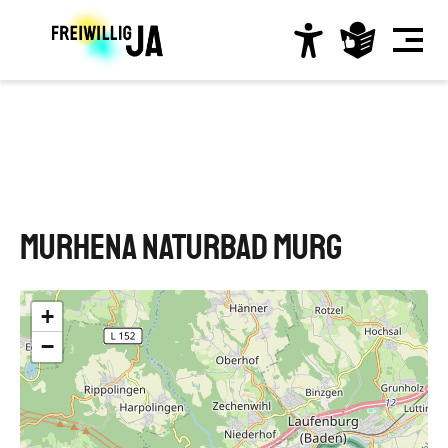
Direkt
zum
Inhalt
Hauptnavigation
MuRheNa Naturbad Murg
+
−