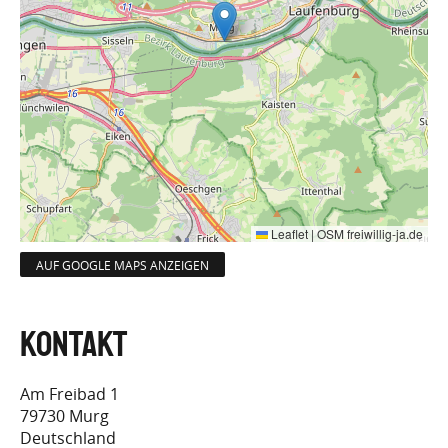
Leaflet
|
OSM freiwillig-ja.de
AUF GOOGLE MAPS ANZEIGEN
Am Freibad 1
79730
Murg
Deutschland