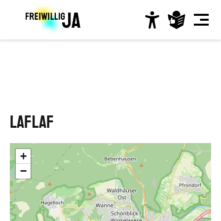
Direkt
zum
Inhalt
Hauptnavigation
Laflaf
+
−