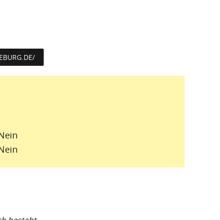
EBURG.DE/
Nein
Nein