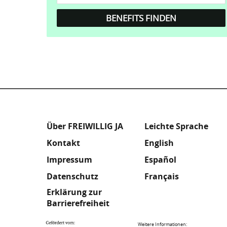
Fußzeile
Meta
Über FREIWILLIG JA
Leichte Sprache
Kontakt
English
Footer
Impressum
Español
Datenschutz
Français
Erklärung zur
Barrierefreiheit