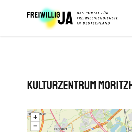
Direkt
zum
Inhalt
Kulturzentrum Moritz
+
−