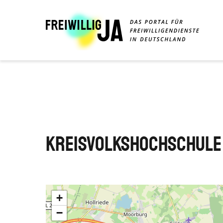
Direkt
zum
Inhalt
Kreisvolkshochschule
+
−