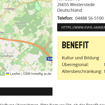
26655
Westerstede
Deutschland
Telefon
04488 56-5100
HTTPS://WWW.KVHS-AMMER
Kultur und Bildung
Überregional
Altersbeschränkung
Leaflet
|
OSM freiwillig-ja.de