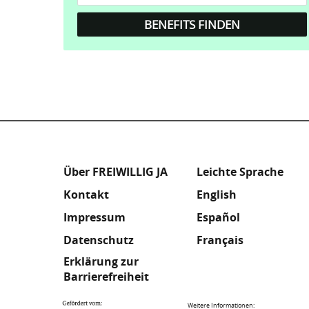
Fußzeile
Meta
Über FREIWILLIG JA
Leichte Sprache
Kontakt
English
Footer
Impressum
Español
Datenschutz
Français
Erklärung zur
Barrierefreiheit