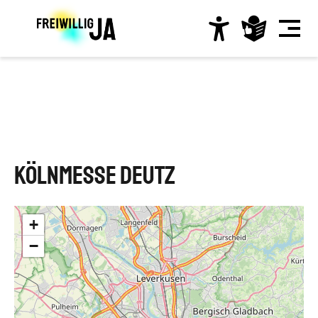
Direkt
zum
Inhalt
Hauptnavigation
Kölnmesse Deutz
+
−