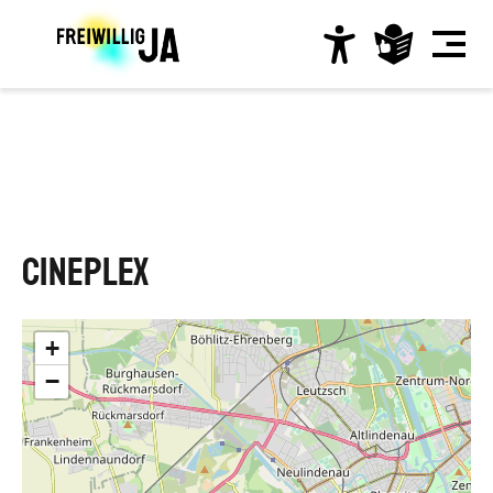
Direkt
zum
Inhalt
Hauptnavigation
Cineplex
+
−