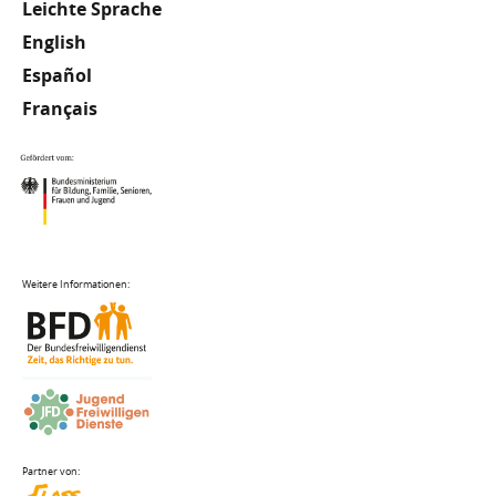
Meta
Leichte Sprache
English
Footer
Español
Français