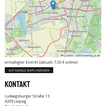
Leaflet
|
OSM freiwillig-ja.de
ermäßigter Eintritt (aktuell: 7,50 € online)
AUF GOOGLE MAPS ANZEIGEN
Ludwigsburger Straße 13
4209
Leipzig