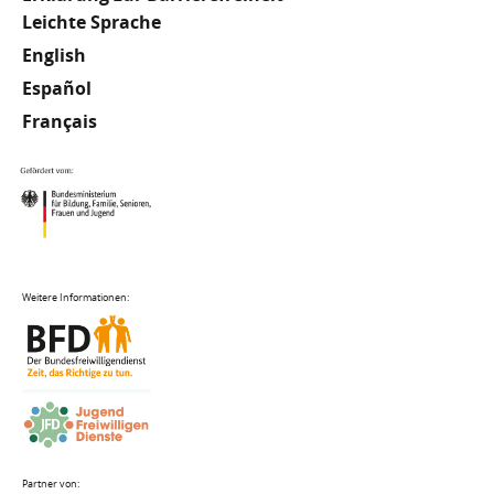
Meta
Leichte Sprache
English
Footer
Español
Français