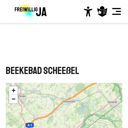
Direkt
zum
Inhalt
Hauptnavigation
BeekeBad Scheeßel
+
−