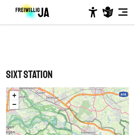
Direkt
zum
Inhalt
Hauptnavigation
SIXT Station
+
−