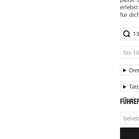
erlebs
für di
Die
Täti
Führer