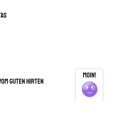
tas
close
Vom Guten Hirten