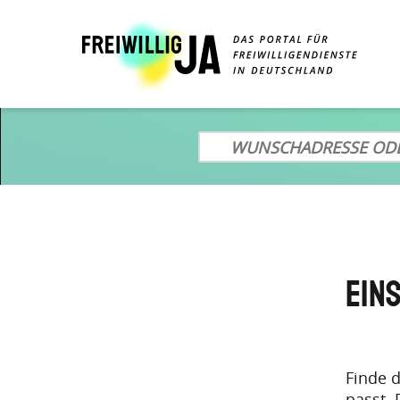
Direkt
zum
Inhalt
Ein
Finde d
passt. 