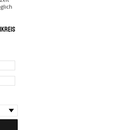
glich
mkreis