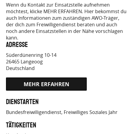
FREIWILLICH.DE/FINDE-
Wenn du Kontakt zur Einsatzstelle aufnehmen
möchtest, klicke MEHR ERFAHREN. Hier bekommst du
DEINE-
auch Informationen zum zuständigen AWO-Träger,
der dich zum Freiwilligendienst beraten und auch
STELLE/EINSATZPLATZ/?
noch andere Einsatzstellen in der Nähe vorschlagen
JOB_ID=435
kann.
Adresse
Süderdünenring 10-14
26465
Langeoog
Deutschland
HTTPS://AWO-
Dienstarten
FREIWILLICH.DE/FINDE-
Bundesfreiwilligendienst
Freiwilliges Soziales Jahr
DEINE-
Tätigkeiten
STELLE/EINSATZPLATZ/?