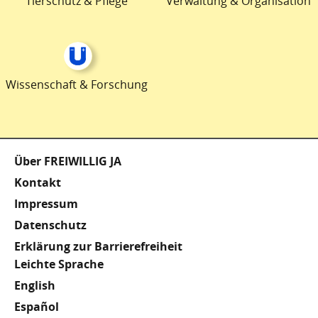
Tierschutz & Pflege
Verwaltung & Organisation
Wissenschaft & Forschung
Fußzeile
Über FREIWILLIG JA
Kontakt
Impressum
Datenschutz
Erklärung zur Barrierefreiheit
Meta
Leichte Sprache
English
Footer
Español