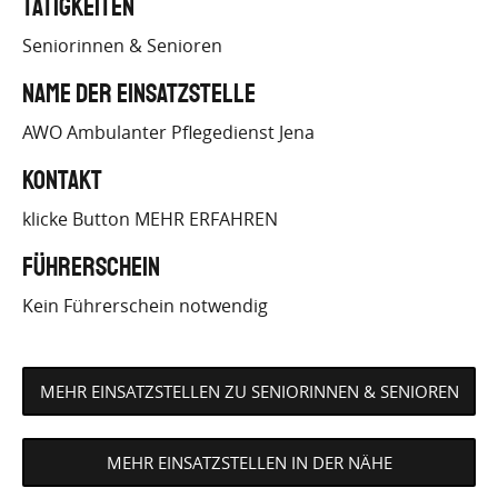
Tätigkeiten
STELLE/EINSATZPLATZ/?
Seniorinnen & Senioren
JOB_ID=2254
Name der Einsatzstelle
AWO Ambulanter Pflegedienst Jena
Kontakt
klicke Button MEHR ERFAHREN
Führerschein
Kein Führerschein notwendig
MEHR EINSATZSTELLEN ZU SENIORINNEN & SENIOREN
MEHR EINSATZSTELLEN IN DER NÄHE