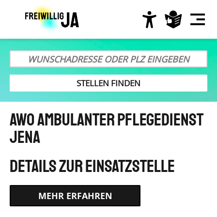
Direkt
zum
Inhalt
Hauptnavigation
AWO Ambulanter Pflegedienst
Jena
HTTPS://AWO-