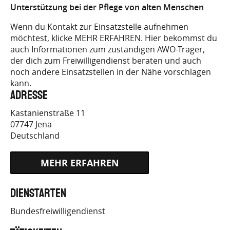
Unterstützung bei der Pflege von alten Menschen
FREIWILLICH.DE/FINDE-
Wenn du Kontakt zur Einsatzstelle aufnehmen
möchtest, klicke MEHR ERFAHREN. Hier bekommst du
DEINE-
auch Informationen zum zuständigen AWO-Träger,
der dich zum Freiwilligendienst beraten und auch
STELLE/EINSATZPLATZ/?
noch andere Einsatzstellen in der Nähe vorschlagen
JOB_ID=2254
kann.
Adresse
Kastanienstraße 11
07747
Jena
Deutschland
HTTPS://AWO-
Dienstarten
FREIWILLICH.DE/FINDE-
Bundesfreiwilligendienst
DEINE-