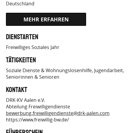
Deutschland
HTTPS://BEWERBUNG.FREIWILLIG-
Dienstarten
BW.DE/JOBPOSTING/96144E7B73B121A1C696B6F
Freiwilliges Soziales Jahr
Tätigkeiten
Soziale Dienste & Wohnungslosenhilfe
Jugendarbeit
Seniorinnen & Senioren
Kontakt
DRK-KV Aalen e.V.
Abteilung Freiwilligendienste
bewerbung.freiwilligendienste@drk-aalen.com
https://www.freiwillig-bw.de/
Führerschein