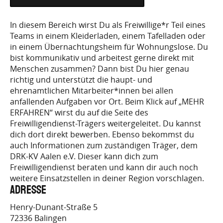
HTTPS://BEWERBUNG.FREIWILLIG-
In diesem Bereich wirst Du als Freiwillige*r Teil eines
Teams in einem Kleiderladen, einem Tafelladen oder
BW.DE/JOBPOSTING/96144E7B73B121A1C696B6F
in einem Übernachtungsheim für Wohnungslose. Du
bist kommunikativ und arbeitest gerne direkt mit
Menschen zusammen? Dann bist Du hier genau
richtig und unterstützt die haupt- und
ehrenamtlichen Mitarbeiter*innen bei allen
anfallenden Aufgaben vor Ort. Beim Klick auf „MEHR
ERFAHREN“ wirst du auf die Seite des
Freiwilligendienst-Trägers weitergeleitet. Du kannst
dich dort direkt bewerben. Ebenso bekommst du
auch Informationen zum zuständigen Träger, dem
DRK-KV Aalen e.V. Dieser kann dich zum
Freiwilligendienst beraten und kann dir auch noch
weitere Einsatzstellen in deiner Region vorschlagen.
Adresse
Henry-Dunant-Straße 5
72336
Balingen