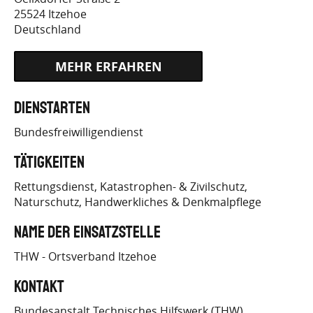
25524
Itzehoe
Deutschland
HTTPS://WWW.THW-
Dienstarten
BUFDI.DE/DE/BEWERBEN/BEWERBEN_NODE.HTM
Bundesfreiwilligendienst
CMS_WUNSCHREGION=OV+ITZ…
Tätigkeiten
Rettungsdienst, Katastrophen- & Zivilschutz
Naturschutz
Handwerkliches & Denkmalpflege
Name der Einsatzstelle
THW - Ortsverband Itzehoe
Kontakt
Bundesanstalt Technisches Hilfswerk (THW)