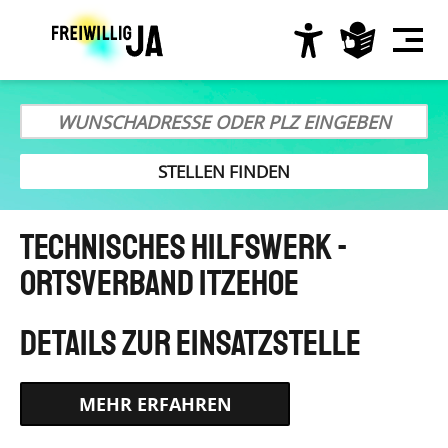
Direkt
zum
Inhalt
Hauptnavigation
Technisches Hilfswerk -
Ortsverband Itzehoe
HTTPS://WWW.THW-