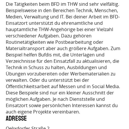
Die Tätigkeiten beim BFD im THW sind sehr vielfältig.
Beispielsweise in den Bereichen Technik, Menschen,
BUFDI.DE/DE/BEWERBEN/BEWERBEN_NODE.HTM
Medien, Verwaltung und IT. Bei deiner Arbeit im BFD-
CMS_WUNSCHREGION=OV+ITZ…
Einsatzort unterstützt du ehrenamtliche und
hauptamtliche THW-Angehörige bei einer Vielzahl
verschiedener Aufgaben. Dazu gehören
Routinetätigkeiten wie Postbearbeitung oder
Materialtransport aber auch größere Aufgaben. Zum
Beispiel helfen Bufdis mit, die Unterlagen und
Verzeichnisse für den Einsatzfall zu aktualisieren, die
Technik in Schuss zu halten, Ausbildungen und
Übungen vorzubereiten oder Werbematerialien zu
verwalten. Oder du unterstützt bei der
Öffentlichkeitsarbeit auf Messen und in Social Media.
Diese Beispiele sind nur ein kleiner Ausschnitt der
möglichen Aufgaben. Je nach Dienststelle und
Einsatzort sowie persönlichen Interessen kannst du
auch eigene Projekte vereinbaren.
Adresse
Oelixdorfer Straße 2