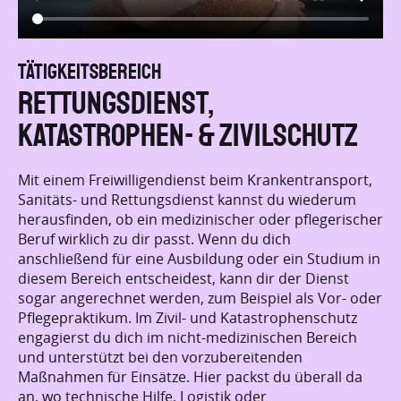
TÄ
TÄTIGKEITSBEREICH
M
Sport
We
Bei diesem Freiwilligendienst kannst du dein Interesse
t,
Me
für Sport mit sozialem Engagement verbinden. Bei
ar
einem Dienst in der sportlichen Jugendarbeit betreust
her
Ei
du vorwiegend Kinder und Jugendliche. Außerdem
mi
bekommst du auch Einblicke in die pädagogische
 in
se
Arbeit.
der