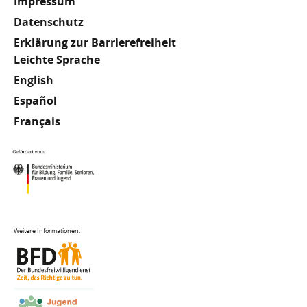
Impressum
Datenschutz
Erklärung zur Barrierefreiheit
Meta
Leichte Sprache
English
Footer
Español
Français